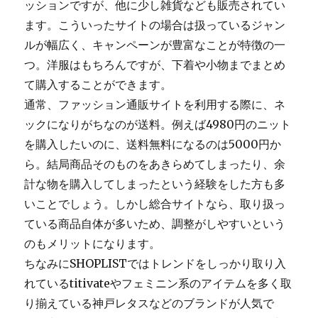
ッションですが、他に少し雑貨なども販売されてい
ます。こういったサイトの場合は扱っているジャン
ルが幅広く、キャンペーンが豊富なことが特徴の一
つ。洋服はもちろんですが、下着や小物までまとめ
て購入することができます。
通常、ファッション通販サイトを利用する際に、ネ
ックになりがちなのが送料。例えば4980円のニット
を購入したいのに、送料無料になるのは5000円か
ら。結局商品そのものをあきらめてしまったり、余
計な物を購入してしまったという経験をした方も多
いことでしょう。しかし総合サイトなら、取り扱っ
ている商品自体が多いため、調整がしやすいという
のもメリットになります。
ちなみにSHOPLISTではトレンドをしっかり取り入
れているtitivateやフェミニン系のアイテムを多く取
り揃えている神戸レタスなどのブランドが人気で