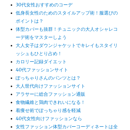
30代女性おすすめのコーデ
低身長女性のためのスタイルアップ術！服選びの
ポイントは？
体型カバーも抜群！チュニックの大人オシャレコ
ーデ術をマスターしよう
大人女子はダウンジャケットでキレイもスタイリ
ッシュもひとり占め！
カロリー記録ダイエット
40代ファッションサイト
ぽっちゃりさんのパンツとは？
大人世代向けファッションサイト
アラサーに総合ファッション通販
食物繊維と鶏肉できれいになる！
着痩せ術でぽっちゃり感を軽減
40代女性向けファッションなら
女性ファッション体型カバーコーディネートは全