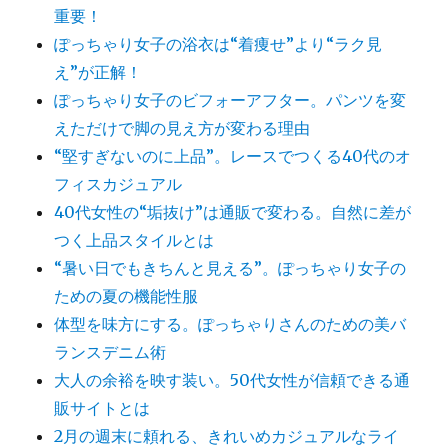
重要！
ぽっちゃり女子の浴衣は“着痩せ”より“ラク見
え”が正解！
ぽっちゃり女子のビフォーアフター。パンツを変
えただけで脚の見え方が変わる理由
“堅すぎないのに上品”。レースでつくる40代のオ
フィスカジュアル
40代女性の“垢抜け”は通販で変わる。自然に差が
つく上品スタイルとは
“暑い日でもきちんと見える”。ぽっちゃり女子の
ための夏の機能性服
体型を味方にする。ぽっちゃりさんのための美バ
ランスデニム術
大人の余裕を映す装い。50代女性が信頼できる通
販サイトとは
2月の週末に頼れる、きれいめカジュアルなライ