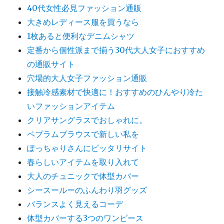
40代女性必見ファッション通販
大きめレディース服を買うなら
1枚あると便利なデニムシャツ
定番から個性派まで揃う30代大人女子におすすめ
の通販サイト
穴場的大人女子ファッション通販
接触冷感素材で快適に！おすすめのひんやり冷た
いファッションアイテム
クリアサングラスでおしゃれに。
ペプラムブラウスで新しい私を
ぽっちゃりさんにピッタリサイト
春らしいアイテムを取り入れて
大人のチュニックで体型カバー
シースールーのふんわり羽グッズ
バランスよく見えるコーデ
体型カバーする3つのワンピース