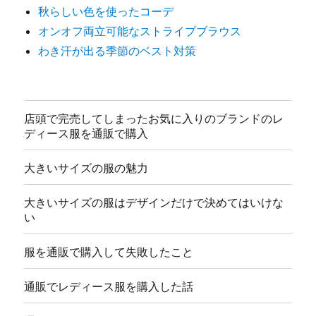
秋らしい色を使ったコーデ
オンオフ両立可能なストライプブラウス
わき汗が出る季節のベスト対策
店頭で完売してしまったお気に入りのブランドのレ
ディース服を通販で購入
大きいサイズの服の魅力
大きいサイズの服はデザインだけで決めてはいけな
い
服を通販で購入して失敗したこと
通販でレディース服を購入した話