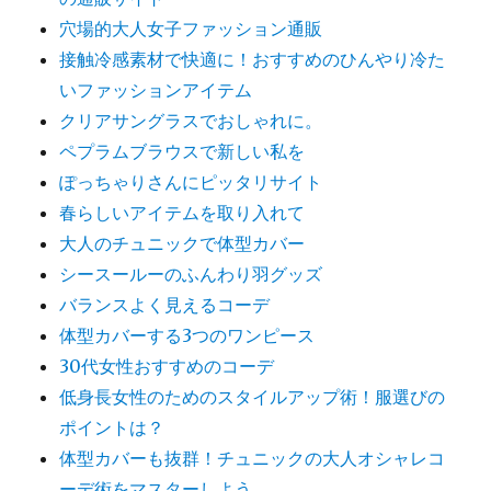
穴場的大人女子ファッション通販
接触冷感素材で快適に！おすすめのひんやり冷た
いファッションアイテム
クリアサングラスでおしゃれに。
ペプラムブラウスで新しい私を
ぽっちゃりさんにピッタリサイト
春らしいアイテムを取り入れて
大人のチュニックで体型カバー
シースールーのふんわり羽グッズ
バランスよく見えるコーデ
体型カバーする3つのワンピース
30代女性おすすめのコーデ
低身長女性のためのスタイルアップ術！服選びの
ポイントは？
体型カバーも抜群！チュニックの大人オシャレコ
ーデ術をマスターしよう