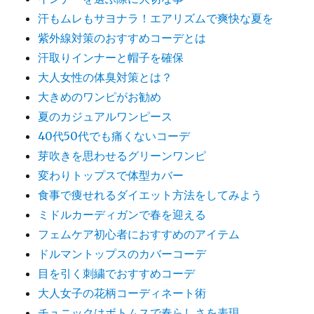
汗もムレもサヨナラ！エアリズムで爽快な夏を
紫外線対策のおすすめコーデとは
汗取りインナーと帽子を確保
大人女性の体臭対策とは？
大きめのワンピがお勧め
夏のカジュアルワンピース
40代50代でも痛くないコーデ
芽吹きを思わせるグリーンワンピ
変わりトップスで体型カバー
食事で痩せれるダイエット方法をしてみよう
ミドルカーディガンで春を迎える
フェムケア初心者におすすめのアイテム
ドルマントップスのカバーコーデ
目を引く刺繍でおすすめコーデ
大人女子の花柄コーディネート術
チュニックはボトムスで春らしさを表現