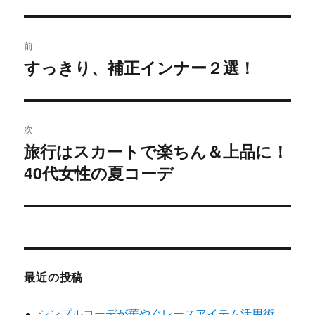
投
前
稿
すっきり、補正インナー２選！
過
去
ナ
の
ビ
投
次
稿:
ゲ
旅行はスカートで楽ちん＆上品に！
次
40代女性の夏コーデ
の
ー
投
シ
稿:
ョ
ン
最近の投稿
シンプルコーデが華やぐレースアイテム活用術