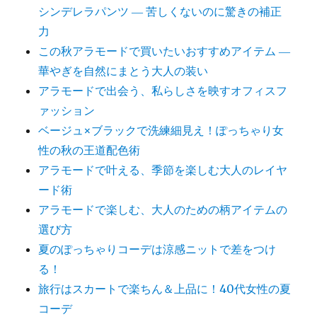
シンデレラパンツ ― 苦しくないのに驚きの補正
力
この秋アラモードで買いたいおすすめアイテム ―
華やぎを自然にまとう大人の装い
アラモードで出会う、私らしさを映すオフィスフ
ァッション
ベージュ×ブラックで洗練細見え！ぽっちゃり女
性の秋の王道配色術
アラモードで叶える、季節を楽しむ大人のレイヤ
ード術
アラモードで楽しむ、大人のための柄アイテムの
選び方
夏のぽっちゃりコーデは涼感ニットで差をつけ
る！
旅行はスカートで楽ちん＆上品に！40代女性の夏
コーデ