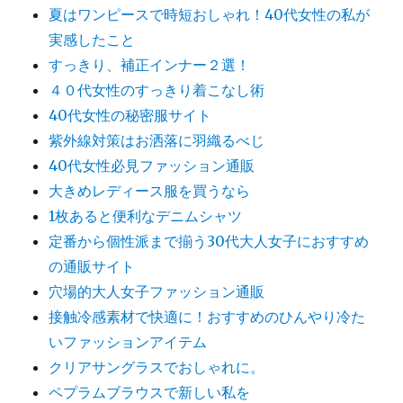
夏はワンピースで時短おしゃれ！40代女性の私が
実感したこと
すっきり、補正インナー２選！
４０代女性のすっきり着こなし術
40代女性の秘密服サイト
紫外線対策はお洒落に羽織るべじ
40代女性必見ファッション通販
大きめレディース服を買うなら
1枚あると便利なデニムシャツ
定番から個性派まで揃う30代大人女子におすすめ
の通販サイト
穴場的大人女子ファッション通販
接触冷感素材で快適に！おすすめのひんやり冷た
いファッションアイテム
クリアサングラスでおしゃれに。
ペプラムブラウスで新しい私を