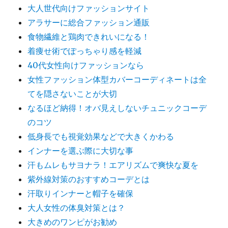
大人世代向けファッションサイト
アラサーに総合ファッション通販
食物繊維と鶏肉できれいになる！
着痩せ術でぽっちゃり感を軽減
40代女性向けファッションなら
女性ファッション体型カバーコーディネートは全
てを隠さないことが大切
なるほど納得！オバ見えしないチュニックコーデ
のコツ
低身長でも視覚効果などで大きくかわる
インナーを選ぶ際に大切な事
汗もムレもサヨナラ！エアリズムで爽快な夏を
紫外線対策のおすすめコーデとは
汗取りインナーと帽子を確保
大人女性の体臭対策とは？
大きめのワンピがお勧め